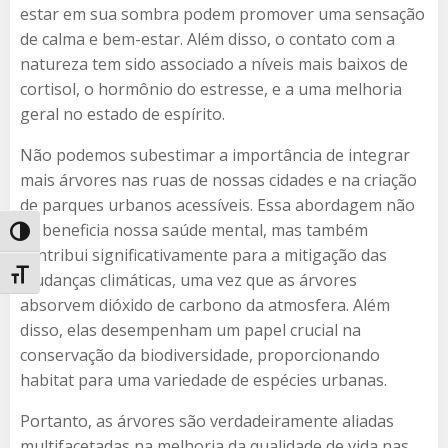
estar em sua sombra podem promover uma sensação
de calma e bem-estar. Além disso, o contato com a
natureza tem sido associado a níveis mais baixos de
cortisol, o hormônio do estresse, e a uma melhoria
geral no estado de espírito.
Não podemos subestimar a importância de integrar
mais árvores nas ruas de nossas cidades e na criação
de parques urbanos acessíveis. Essa abordagem não
só beneficia nossa saúde mental, mas também
Alternar alto contraste
contribui significativamente para a mitigação das
Alternar tamanho da fonte
mudanças climáticas, uma vez que as árvores
absorvem dióxido de carbono da atmosfera. Além
disso, elas desempenham um papel crucial na
conservação da biodiversidade, proporcionando
habitat para uma variedade de espécies urbanas.
Portanto, as árvores são verdadeiramente aliadas
multifacetadas na melhoria da qualidade de vida nas