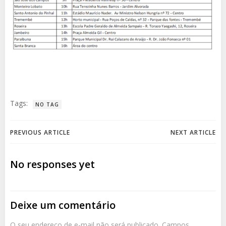
Tags:
NO TAG
Post
Post
PREVIOUS ARTICLE
NEXT ARTICLE
navigation
navigation
No responses yet
Deixe um comentário
O seu endereço de e-mail não será publicado.
Campos