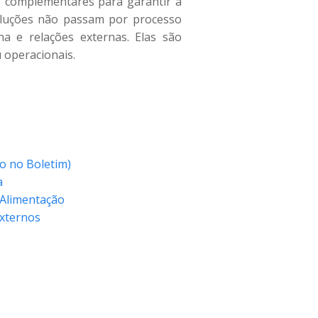
s complementares para garantir a
soluções não passam por processo
na e relações externas. Elas são
 operacionais.
o no Boletim)
a
 Alimentação
Externos