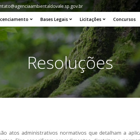
ntato@agenciaambientaldovale.sp.gov.br
icenciamento
Bases Legais
Licitações
Concursos
Resoluções
ão atos administrativos normativos que detalham a aplic