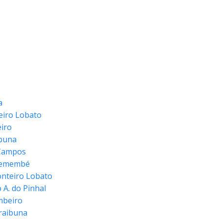
a
eiro Lobato
eiro
ibuna
JCampos
Tremembé
onteiro Lobato
 A. do Pinhal
mbeiro
araibuna