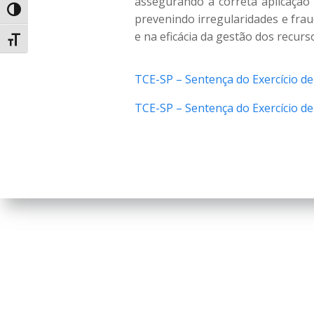
assegurando a correta aplicação d
Alternar alto contraste
prevenindo irregularidades e fra
e na eficácia da gestão dos recur
Alternar tamanho da fonte
TCE-SP – Sentença do Exercício d
TCE-SP – Sentença do Exercício d