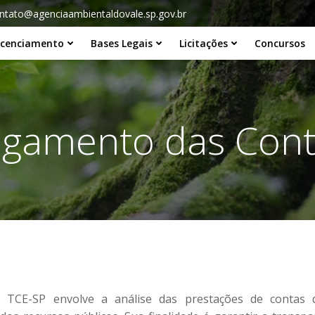
ntato@agenciaambientaldovale.sp.gov.br
icenciamento
Bases Legais
Licitações
Concursos
lgamento das Con
TCE-SP envolve a análise das prestações de contas do