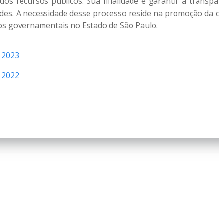
os recursos públicos. Sua finalidade é garantir a transpar
udes. A necessidade desse processo reside na promoção da c
sos governamentais no Estado de São Paulo.
e 2023
e 2022