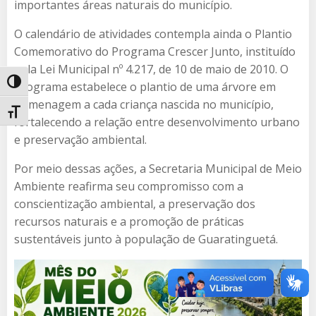
importantes áreas naturais do município.
O calendário de atividades contempla ainda o Plantio
Comemorativo do Programa Crescer Junto, instituído
pela Lei Municipal nº 4.217, de 10 de maio de 2010. O
Alternar alto contraste
programa estabelece o plantio de uma árvore em
homenagem a cada criança nascida no município,
Alternar tamanho da fonte
fortalecendo a relação entre desenvolvimento urbano
e preservação ambiental.
Por meio dessas ações, a Secretaria Municipal de Meio
Ambiente reafirma seu compromisso com a
conscientização ambiental, a preservação dos
recursos naturais e a promoção de práticas
sustentáveis junto à população de Guaratinguetá.