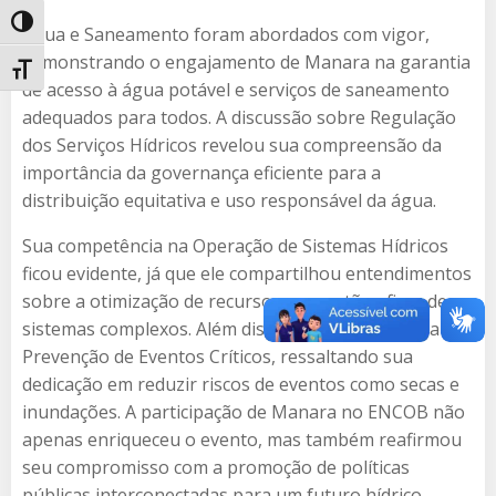
Alternar alto contraste
Água e Saneamento foram abordados com vigor,
demonstrando o engajamento de Manara na garantia
Alternar tamanho da fonte
de acesso à água potável e serviços de saneamento
adequados para todos. A discussão sobre Regulação
dos Serviços Hídricos revelou sua compreensão da
importância da governança eficiente para a
distribuição equitativa e uso responsável da água.
Sua competência na Operação de Sistemas Hídricos
ficou evidente, já que ele compartilhou entendimentos
sobre a otimização de recursos e a gestão eficaz de
sistemas complexos. Além disso, Manara realçou a
Prevenção de Eventos Críticos, ressaltando sua
dedicação em reduzir riscos de eventos como secas e
inundações. A participação de Manara no ENCOB não
apenas enriqueceu o evento, mas também reafirmou
seu compromisso com a promoção de políticas
públicas interconectadas para um futuro hídrico