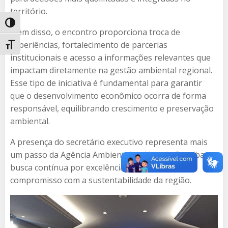
território.
Alternar alto contraste
Além disso, o encontro proporciona troca de
experiências, fortalecimento de parcerias
Alternar tamanho da fonte
institucionais e acesso a informações relevantes que
impactam diretamente na gestão ambiental regional.
Esse tipo de iniciativa é fundamental para garantir
que o desenvolvimento econômico ocorra de forma
responsável, equilibrando crescimento e preservação
ambiental.
A presença do secretário executivo representa mais
um passo da Agência Ambiental do Vale do Paraíba na
busca contínua por excelência técnica, inovação e
compromisso com a sustentabilidade da região.