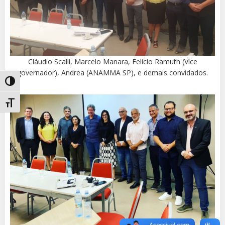
Cláudio Scalli, Marcelo Manara, Felicio Ramuth (Vice
governador), Andrea (ANAMMA SP), e demais convidados.
Alternar alto contraste
Alternar tamanho da fonte