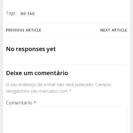
Tags:
NO TAG
Post
Post
PREVIOUS ARTICLE
NEXT ARTICLE
navigation
navigation
No responses yet
Deixe um comentário
O seu endereço de e-mail não será publicado.
Campos
obrigatórios são marcados com
*
Comentário
*