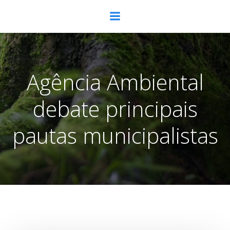
Pular
para
o
conteúdo
Agência Ambiental
debate principais
pautas municipalistas