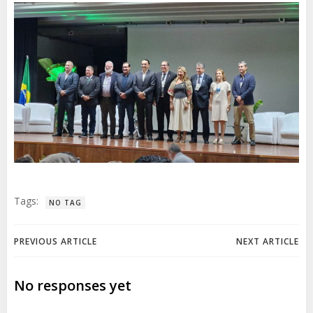
Tags:
NO TAG
Post
Post
PREVIOUS ARTICLE
NEXT ARTICLE
navigation
navigation
No responses yet