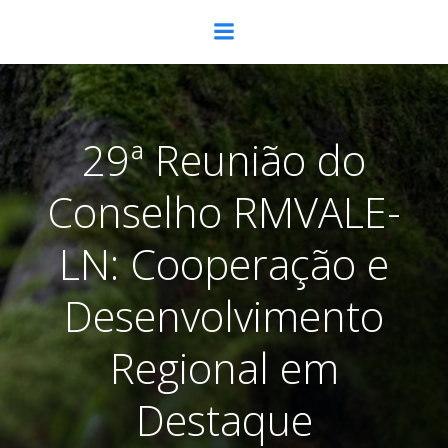
Pular
para
o
conteúdo
29ª Reunião do
Conselho RMVALE-
LN: Cooperação e
Desenvolvimento
Regional em
Destaque