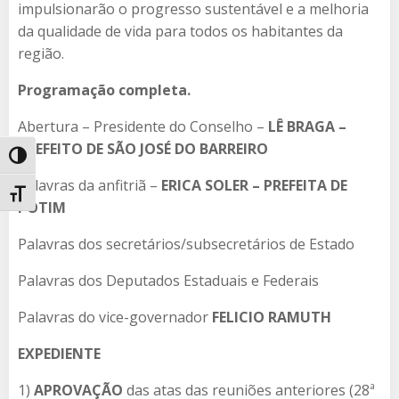
impulsionarão o progresso sustentável e a melhoria
da qualidade de vida para todos os habitantes da
região.
Programação completa.
Abertura – Presidente do Conselho –
LÊ BRAGA –
PREFEITO DE SÃO JOSÉ DO BARREIRO
Alternar alto contraste
Palavras da anfitriã –
ERICA SOLER – PREFEITA DE
Alternar tamanho da fonte
POTIM
Palavras dos secretários/subsecretários de Estado
Palavras dos Deputados Estaduais e Federais
Palavras do vice-governador
FELICIO RAMUTH
EXPEDIENTE
1)
APROVAÇÃO
das atas das reuniões anteriores (28ª