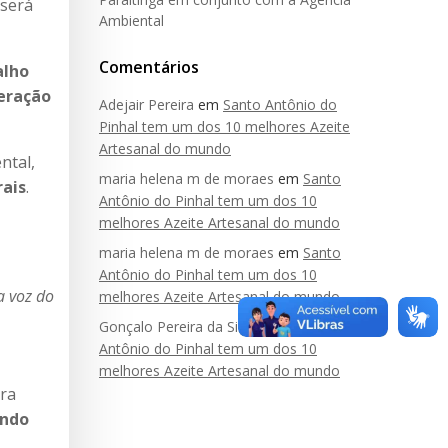
 será
Ambiental
Comentários
alho
eração
Adejair Pereira
em
Santo Antônio do
Pinhal tem um dos 10 melhores Azeite
Artesanal do mundo
ntal,
maria helena m de moraes
em
Santo
rais
.
Antônio do Pinhal tem um dos 10
melhores Azeite Artesanal do mundo
maria helena m de moraes
em
Santo
Antônio do Pinhal tem um dos 10
a voz do
melhores Azeite Artesanal do mundo
Gonçalo Pereira da Silva
em
Santo
Antônio do Pinhal tem um dos 10
melhores Azeite Artesanal do mundo
ara
ando