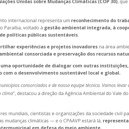
 Nações Unidas sobre Mudanças Climáticas (COP 30)
, que
nto internacional representa um
reconhecimento do trab
o Paraíba, voltado à
gestão ambiental integrada, à coop
e políticas públicas sustentáveis
.
tilhar experiências e projetos inovadores
na área ambie
 ambiental consorciada e preservação dos recursos natu
é
uma oportunidade de dialogar com outras instituições,
o com o desenvolvimento sustentável local e global.
municípios consorciados e de nossa equipe técnica. Vamos levar 
o clima
”, destacou a direção da Agência Ambiental do Vale do
es mundiais, cientistas e organizações da sociedade civil p
as mudanças climáticas — e o CPAAVP estará lá,
represent
intermunicipal em defesa do meio ambiente.