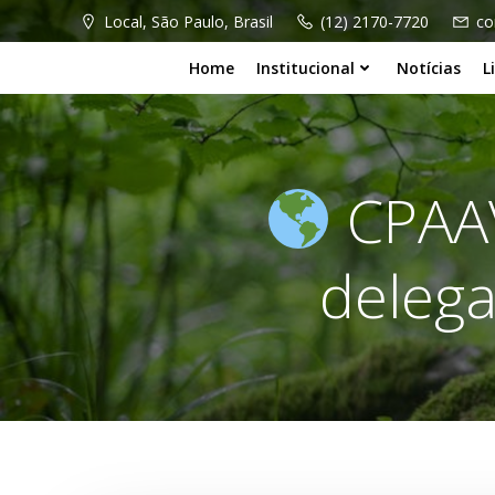
Pular
Local, São Paulo, Brasil
(12) 2170-7720
co
para
o
Home
Institucional
Notícias
L
conteúdo
CPAAV
delega