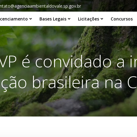
ntato@agenciaambientaldovale.sp.gov.br
icenciamento
Bases Legais
Licitações
Concursos
P é convidado a i
ção brasileira na 