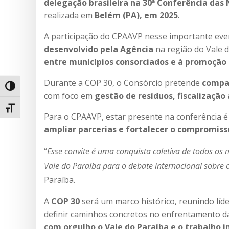
delegação brasileira na 30ª Conferência das
realizada em
Belém (PA), em 2025
.
A participação do CPAAVP nesse importante eve
desenvolvido pela Agência
na região do Vale d
entre municípios consorciados e à promoção d
Durante a COP 30, o Consórcio pretende
compar
Alternar alto contraste
com foco em
gestão de resíduos, fiscalização
Alternar tamanho da fonte
Para o CPAAVP, estar presente na conferência 
ampliar parcerias e fortalecer o compromiss
“
Esse convite é uma conquista coletiva de todos os 
Vale do Paraíba para o debate internacional sobre 
Paraíba.
A
COP 30
será um marco histórico, reunindo líder
definir caminhos concretos no enfrentamento d
com orgulho o Vale do Paraíba e o trabalho 