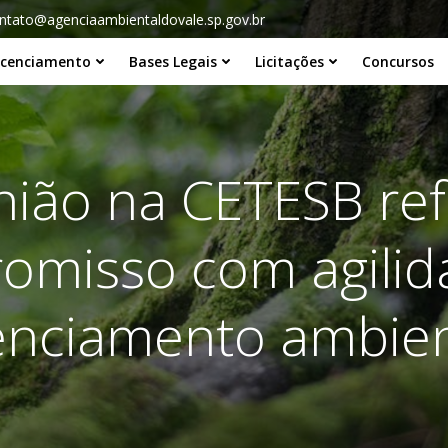
ntato@agenciaambientaldovale.sp.gov.br
icenciamento
Bases Legais
Licitações
Concursos
ião na CETESB re
omisso com agilid
cenciamento ambien