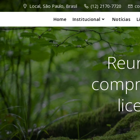
Pular
Local, São Paulo, Brasil
(12) 2170-7720
co
para
o
Home
Institucional
Notícias
L
conteúdo
Reun
compr
li