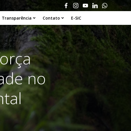
Transparência
Contato
E-SIC
força
ade no
tal