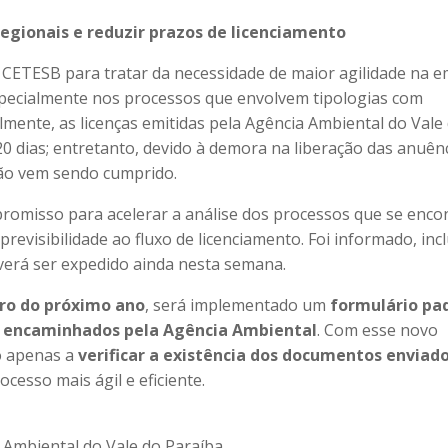
regionais e reduzir prazos de licenciamento
 CETESB para tratar da necessidade de maior agilidade na 
pecialmente nos processos que envolvem tipologias com
mente, as licenças emitidas pela Agência Ambiental do Vale
 dias; entretanto, devido à demora na liberação das anuên
não vem sendo cumprido.
promisso para acelerar a análise dos processos que se enc
revisibilidade ao fluxo de licenciamento. Foi informado, incl
verá ser expedido ainda nesta semana.
iro do próximo ano
, será implementado um
formulário pa
s encaminhados pela Agência Ambiental
. Com esse novo
o apenas a
verificar a existência dos documentos enviad
cesso mais ágil e eficiente.
a Ambiental do Vale do Paraíba