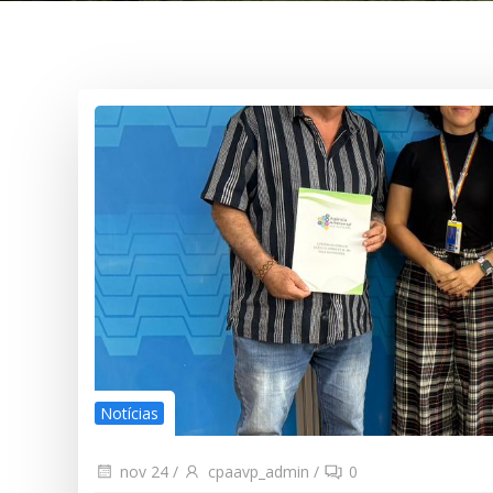
Notícias
nov 24
/
cpaavp_admin
/
0