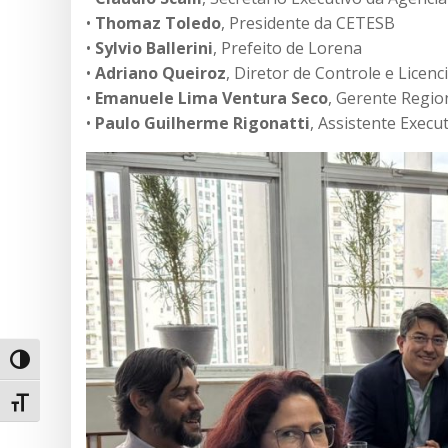
•
Thomaz Toledo
, Presidente da CETESB
•
Sylvio Ballerini
, Prefeito de Lorena
•
Adriano Queiroz
, Diretor de Controle e Lice
•
Emanuele Lima Ventura Seco
, Gerente Regi
•
Paulo Guilherme Rigonatti
, Assistente Exec
Alternar alto contraste
Alternar tamanho da fonte