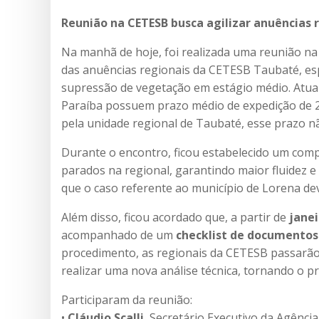
Reunião na CETESB busca agilizar anuências 
Na manhã de hoje, foi realizada uma reunião na
das anuências regionais da CETESB Taubaté, es
supressão de vegetação em estágio médio. Atual
Paraíba possuem prazo médio de expedição de 20
pela unidade regional de Taubaté, esse prazo 
Durante o encontro, ficou estabelecido um com
parados na regional, garantindo maior fluidez e p
que o caso referente ao município de Lorena de
Além disso, ficou acordado que, a partir de
jane
acompanhado de um
checklist de documento
procedimento, as regionais da CETESB passarã
realizar uma nova análise técnica, tornando o pro
Participaram da reunião:
•
Cláudio Scalli
, Secretário Executivo da Agênci