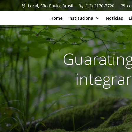
Pular
Local, São Paulo, Brasil
(12) 2170-7720
co
para
o
Home
Institucional
Notícias
L
conteúdo
Guarating
integra