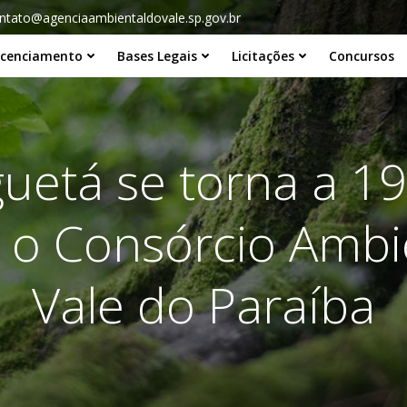
ntato@agenciaambientaldovale.sp.gov.br
icenciamento
Bases Legais
Licitações
Concursos
uetá se torna a 19
r o Consórcio Ambi
Vale do Paraíba