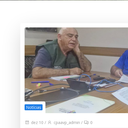
Notícias
dez 10
/
cpaavp_admin
/
0