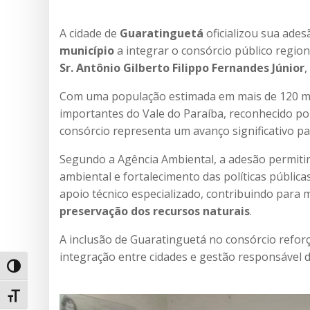
A cidade de
Guaratinguetá
oficializou sua ade
município
a integrar o consórcio público regiona
Sr. Antônio Gilberto Filippo Fernandes Júnior
,
Com uma população estimada em mais de 120 mil
importantes do Vale do Paraíba, reconhecido por 
consórcio representa um avanço significativo par
Segundo a Agência Ambiental, a adesão permitirá
ambiental e fortalecimento das políticas pública
apoio técnico especializado, contribuindo para 
preservação dos recursos naturais
.
A inclusão de Guaratinguetá no consórcio refo
integração entre cidades e gestão responsável 
Alternar alto contraste
Alternar tamanho da fonte