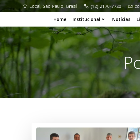
Pular
Local, São Paulo, Brasil
(12) 2170-7720
co
para
o
Home
Institucional
Notícias
L
conteúdo
Po