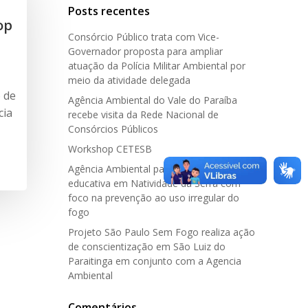
Posts recentes
op
Consórcio Público trata com Vice-
Governador proposta para ampliar
atuação da Polícia Militar Ambiental por
meio da atividade delegada
 de
Agência Ambiental do Vale do Paraíba
cia
recebe visita da Rede Nacional de
Consórcios Públicos
Workshop CETESB
Agência Ambiental participa de ação
educativa em Natividade da Serra com
foco na prevenção ao uso irregular do
fogo
Projeto São Paulo Sem Fogo realiza ação
de conscientização em São Luiz do
Paraitinga em conjunto com a Agencia
Ambiental
Comentários