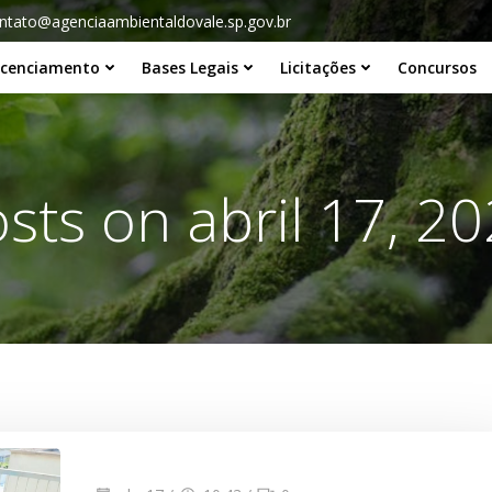
ntato@agenciaambientaldovale.sp.gov.br
icenciamento
Bases Legais
Licitações
Concursos
sts on abril 17, 2